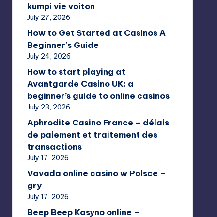
kumpi vie voiton
July 27, 2026
How to Get Started at Casinos A
Beginner's Guide
July 24, 2026
How to start playing at
Avantgarde Casino UK: a
beginner’s guide to online casinos
July 23, 2026
Aphrodite Casino France – délais
de paiement et traitement des
transactions
July 17, 2026
Vavada online casino w Polsce –
gry
July 17, 2026
Beep Beep Kasyno online –