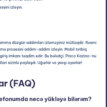
sini izləyin.
 amma düzgün addımları izləməyiniz mütləqdir. Rəsmi
mə prosesini addım-addım izləyin. Mobil tətbiq
 giriş imkanı təqdim edir. Bu bələdçi, Pinco Kazino-nu
ı sizinlə paylaşdı. Uğurlar və yaxşı oyunlar!
lar (FAQ)
lefonumda necə yükləyə bilərəm?