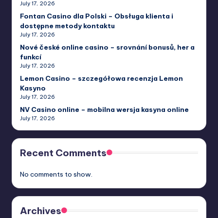
July 17, 2026
Fontan Casino dla Polski – Obsługa klienta i
dostępne metody kontaktu
July 17, 2026
Nové české online casino – srovnání bonusů, her a
funkcí
July 17, 2026
Lemon Casino – szczegółowa recenzja Lemon
Kasyno
July 17, 2026
NV Casino online – mobilna wersja kasyna online
July 17, 2026
Recent Comments
No comments to show.
Archives